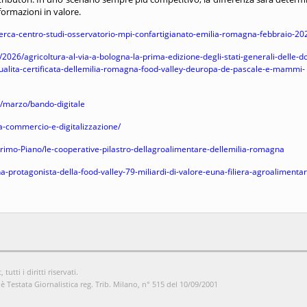
nformazioni in valore.
ricerca-centro-studi-osservatorio-mpi-confartigianato-emilia-romagna-febbraio-20
/2026/agricoltura-al-via-a-bologna-la-prima-edizione-degli-stati-generali-delle-d
qualita-certificata-dellemilia-romagna-food-valley-deuropa-de-pascale-e-mammi-
5/marzo/bando-digitale
a-commercio-e-digitalizzazione/
Primo-Piano/le-cooperative-pilastro-dellagroalimentare-dellemilia-romagna
protagonista-della-food-valley-79-miliardi-di-valore-euna-filiera-agroalimentar
utti i diritti riservati.
è Testata Giornalistica reg. Trib. Milano, n° 515 del 10/09/2001