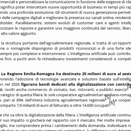
mmerciali e personalizzare la comunicazione in funzione delle esigenze di clie
significa poter intercettare nuove opportunità di business in tempi più rap
ivendo una profonda evoluzione. Gli strumenti di nuova generazione perme
e delle campagne digitali e migliorare la presenza sui canali online, rendend
holder. Parallelamente, sistemi evoluti di customer care e agenti intelli
ocizzare le risposte e garantire una maggiore continuità del servizio, libe
 alto valore aggiunto.
a struttura portante dell'agroalimentare regionale, si tratta di un'opport
iane o romagnole dispongono di prodotti riconosciuti e di una forte ide
empre più complessi e interconnessi. L'intelligenza artificiale può contribu
 che fino a pochi anni fa richiedevano investimenti considerevoli e compe
.
La Regione Emilia-Romagna ha destinato 25 milioni di euro al sos
avorendo l'adozione di tecnologie avanzate e soluzioni basate sull'intelli
tivi nel 2026
figurano bandi dedicati alla digitalizzazione con contrib
[4
ti
, rivolti anche commercio di vicinato, bar, ristoranti, e pubblici esercizi
trategico di questa filiera: le sole cooperative agroalimentari emiliano-roma
[5]
o, pari al 39% dell'intera industria agroalimentare regionale
. Le cooper
[6]
parto 7,9 miliardi di euro di fatturato e oltre 14.600 occupati
.
che va oltre la digitalizzazione della filiera. L'intelligenza artificiale contin
l suo impatto si giocherà nel rapporto con il mercato. Per molte imprese 
meglio, ma comprendere prima i cambiamenti della domanda, individuare 
istributori. In uno scenario sempre più competitivo, la differenza sarà determ