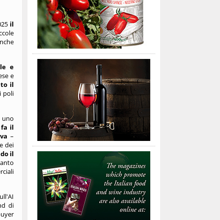
2025
il
ccole
anche
le e
ese e
to il
 poli
e uno
fa il
iva
–
e dei
do il
tanto
ciali
ll'AI
nd di
buyer