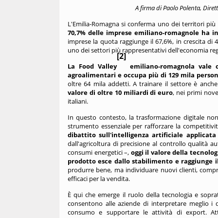
A firma di Paolo Polenta,
Diret
L'Emilia-Romagna si conferma uno dei territori più di
70,7% delle imprese emiliano-romagnole ha in
imprese la quota raggiunge il 67,6%, in crescita di
uno dei settori più rappresentativi dell'economia reg
[2]
La Food Valley
emiliano-romagnola vale ci
agroalimentari e occupa più di 129 mila persone
oltre 64 mila addetti. A trainare il settore è anch
valore di oltre 10 miliardi di euro
, nei primi nov
italiani.
In questo contesto, la trasformazione digitale no
strumento essenziale per rafforzare la competitività
dibattito sull'intelligenza artificiale applic
dall'agricoltura di precisione al controllo qualità 
consumi energetici –,
oggi il valore della tecnol
prodotto esce dallo stabilimento e raggiunge 
produrre bene, ma individuare nuovi clienti, compre
efficaci per la vendita.
È qui che emerge il ruolo della tecnologia e soprattu
consentono alle aziende di interpretare meglio i 
consumo e supportare le attività di export. Attr