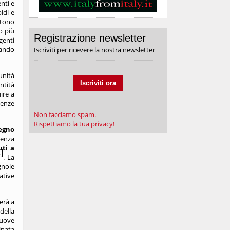
nti e
idi e
ttono
o più
Registrazione newsletter
genti
rando
Iscriviti per ricevere la nostra newsletter
unità
Iscriviti ora
ntità
ire a
tenze
Non facciamo spam.
Rispettiamo la tua privacy!
tegno
genza
uti a
]
.
La
gnole
ative
uerà a
della
nuove
inata