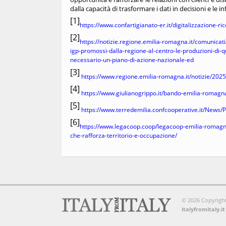
dalla capacità di trasformare i dati in decisioni e le i
[1]
https://www.confartigianato-er.it/digitalizzazione-
[2]
https://notizie.regione.emilia-romagna.it/comunicati
igp-promossi-dalla-regione-al-centro-le-produzioni-di-
necessario-un-piano-di-azione-nazionale-ed
[3]
https://www.regione.emilia-romagna.it/notizie/202
[4]
https://www.giulianogrippo.it/bando-emilia-romagn
[5]
https://www.terredemilia.confcooperative.it/News/
[6]
https://www.legacoop.coop/legacoop-emilia-romagna-
che-rafforza-territorio-e-occupazione/
© 2026 Copyright, t
italyfromitaly.it