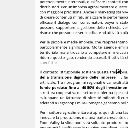
potenzialmente interessati, qualificare i contatti co
distributori. Per un'impresa agroalimentare questo 
con maggiore precisione. Anche il marketing sta v
di creare contenuti mirati, analizzare le performanc
efficace il dialogo con consumatori, buyer e stake
possono supportare la gestione delle richieste, vel
risorse che possono essere dedicate ad attività a più
Per le piccole e medie imprese, che rappresentano l
particolarmente significativa. Molte aziende emil
territoriale, ma si trovano a competere in mercati s
ridurre questo gap, rendendo accessibili attività
specifiche.
[3]
Il contesto istituzionale sostiene questa traiettoria
della transizione digitale delle imprese
, f
artificiale. Tra i programmi regionali e camerali at
fondo perduto fino al 40-50% degli inves
timen
struttura cooperativa del settore conferma il peso s
sviluppano un fatturato di oltre 16 miliardi di eur
aderenti a Legacoop Emilia-Romagna generano nel com
Per il settore agroalimentare si apre, quindi, una fase 
innovare la produzione, ma una parte crescente de
Food Valley la sfida non sarà soltanto produrre 
opportunità e rafforzare le relazioni con clienti e d