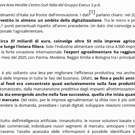
tore Area Vendite Centro-Sud Italia del Gruppo
Execus S.p.A
.
[1]
namici d'Italia sul fronte dell'innovazione. I dati
parlano chiaro: nel 
vestito in almeno un ambito della digitalizzazione
. Tra le micro e pi
 4,1 punti percentuali rispetto all'anno precedente. Un dato che coinvolge 
ionale: l'agroalimentare.
rca 37 miliardi di euro, coinvolge oltre 53 mila imprese agrico
 lungo l'intera filiera
. Solo l'industria alimentare conta circa 4.500 impr
e la forte vocazione internazionale:
l'export agroalimentare ha raggiun
e mesi del 2025, con Parma, Modena, Reggio Emilia e Bologna tra i principali
n è più soltanto una leva per migliorare l'efficienza produttiva, ma anch
 delle imprese in tutte le fasi del business. Difatti,
se fino a pochi anni 
ata al food era concentrato quasi esclusivamente sulla fase produtt
automatizzato, dalla manutenzione predittiva degli impianti all’ottimizzazion
ogia sta emergendo anche nella fase successiva, quella che inizia quan
il mercato
. Del resto, per le imprese agroalimentari la sfida
non è più
sol
ndere la domanda, presidiare i canali digitali, sviluppare relazioni commer
tto dell’intelligenza artificiale. Innanzitutto, le nuove soluzioni basate su
dati commerciali, individuare nuovi segmenti di mercato, anticipare i tre
averso l'analisi avanzata delle informazioni è possibile identificare 