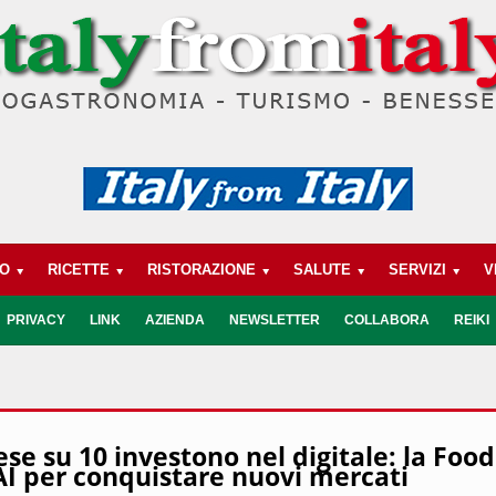
BO
RICETTE
RISTORAZIONE
SALUTE
SERVIZI
V
INTOSSICAZIONI ALIMENTARI
PRIVACY
LINK
AZIENDA
NEWSLETTER
COLLABORA
REIKI
e su 10 investono nel digitale: la Food
’AI per conquistare nuovi mercati