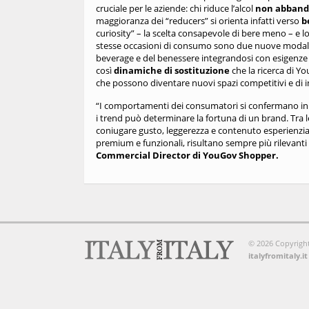
cruciale per le aziende: chi riduce l’alcol
non abbando
maggioranza dei “reducers” si orienta infatti verso
b
curiosity” – la scelta consapevole di bere meno – e lo
stesse occasioni di consumo sono due nuove modal
beverage e del benessere integrandosi con esigenze di
così
dinamiche di sostituzione
che la ricerca di Y
che possono diventare nuovi spazi competitivi e di 
“I comportamenti dei consumatori si confermano i
i trend può determinare la fortuna di un brand. Tra le
coniugare gusto, leggerezza e contenuto esperienzial
premium e funzionali, risultano sempre più rilevant
Commercial Director di YouGov Shopper.
© 2026 Copyright, t
italyfromitaly.it