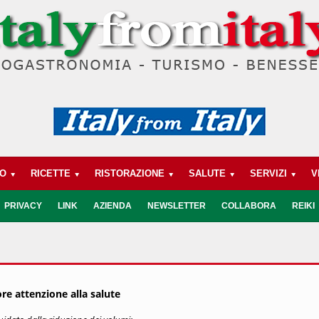
BO
RICETTE
RISTORAZIONE
SALUTE
SERVIZI
V
INTOSSICAZIONI ALIMENTARI
PRIVACY
LINK
AZIENDA
NEWSLETTER
COLLABORA
REIKI
ore attenzione alla salute