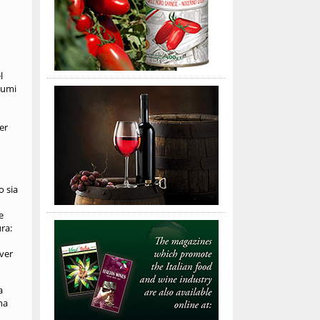
l
lumi
er
o sia
e
ra:
ver
a
na