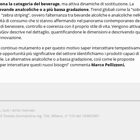
na la categoria del beverage
, ma attiva dinamiche di sostituzione. La
evande analcoliche o a più bassa gradazione
, Trend globali come la “sob
 “zebra striping”, ovvero l’alternanza tra bevande alcoliche e analcoliche nell
ità di consumo che si stanno affermando nel panorama contemporaneo de
 benessere, controllo e coerenza con il proprio stile di vita. Vengono attiv
ouGov descrive nel dettaglio, quantificandone le dimensioni e descrivendo que
innovazione.
n continuo mutamento e per questo motivo saper intercettare tempestivam
 opportunità più significative del settore identifichiamo i prodotti capaci di
e. Le alternative analcoliche o a bassa gradazione, così come le proposte
i per intercettare questi nuovi bisogni” commenta
Marco Pellizzoni,
utti i diritti riservati.
è Testata Giornalistica reg. Trib. Milano, n° 515 del 10/09/2001