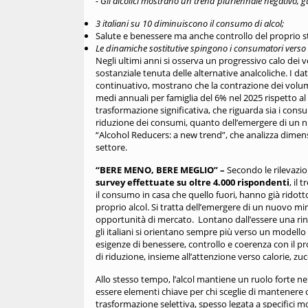
- Gli alcolici mostrano un trend pluriennale negativo, g
3 italiani su 10 diminuiscono il consumo di alcol;
Salute e benessere ma anche controllo del proprio stile
Le dinamiche sostitutive spingono i consumatori verso
Negli ultimi anni si osserva un progressivo calo dei v
sostanziale tenuta delle alternative analcoliche.
I da
continuativo, mostrano che la contrazione dei volumi
medi annuali per famiglia del 6% nel 2025 rispetto al
trasformazione significativa, che riguarda sia i consu
riduzione dei consumi, quanto dell’emergere di un 
“Alcohol Reducers: a new trend”, che analizza dimens
settore.
“BERE MENO, BERE MEGLIO” –
Secondo le rilevazio
survey effettuate su oltre 4.000 rispondenti
, il 
il consumo in casa che quello fuori, hanno già ridot
proprio alcol. Si tratta dell’emergere di un nuovo mi
opportunità di mercato.
Lontano dall’essere una ri
gli italiani si orientano sempre più verso un modello 
esigenze di benessere, controllo e coerenza con il pro
di riduzione, insieme all’attenzione verso calorie, zu
Allo stesso tempo, l’alcol mantiene un ruolo forte ne
essere elementi chiave per chi sceglie di mantenere
trasformazione selettiva, spesso legata a specifici m