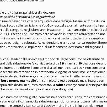
uidato dalla riduzione dei volumi;
 di vita i principali driver di riduzione;
 analcolici o bevande a bassa gradazione.
olumi di bevande alcoliche acquistate dalle famiglie italiane, a fronte di una
ti sugli acquisti in famiglia, che YouGov raccoglie giornalmente tramite il pane
 della categoria negli ultimi anni è stata continua, marcando un calo dei vo
 2023. È il segno che il mercato delle bevande in Italia sta attraversando una
mi in casa che in quelli out-of-home; non si tratta tuttavia di una semplice
nuovo paradigma culturale. Ad evidenziarlo è la nuova ricerca YouGov Shopp
ioni, motivazioni e implicazioni di un fenomeno destinato a ridisegnare il
ni che il leader nelle ricerche sul mondo del largo consumo ha ottenuto da
trend della riduzione dell’alcol riguarda circa
3 italiani su 10
che, considerand
to o intendono ridurre il consumo di alcol, mentre circa 1 su 4 non consuma
ndset che sta cambiando in profondità le logiche di consumo, le occasioni e l
nuncia, dai risultati emerge che questo cambiamento riflette una nuova cultu
“
bere meno, ma meglio
”, in cui il piacere resta centrale ma si integra con
prio stile di vita. In questo contesto, la
salute
emerge come il principale dri
ccheri e sicurezza (ad esempio in relazione alla guida).
lle dinamiche sociali: gusto, convivialità e occasioni di consumo continuano 
 o aumentare il consumo. La riduzione, quindi, non è una rottura netta ma u
omenti o contesti.
La ricerca di YouGov mette inoltre in luce un elemento